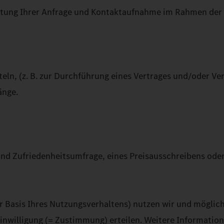
itung Ihrer Anfrage und Kontaktaufnahme im Rahmen der
ln, (z. B. zur Durchführung eines Vertrages und/oder Ve
änge.
nd Zufriedenheitsumfrage, eines Preisausschreibens oder 
er Basis Ihres Nutzungsverhaltens) nutzen wir und möglic
willigung (= Zustimmung) erteilen. Weitere Informatio