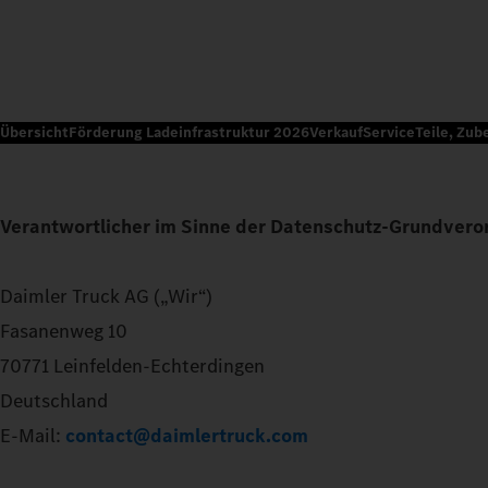
Übersicht
Förderung Ladeinfrastruktur 2026
Verkauf
Service
Teile, Zub
Verantwortlicher im Sinne der Datenschutz-Grundvero
Daimler Truck AG („Wir“)
Fasanenweg 10
70771 Leinfelden-Echterdingen
Deutschland
E-Mail:
contact@daimlertruck.com