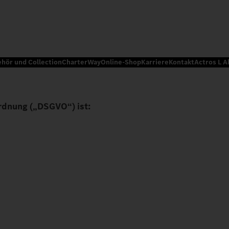
ehör und Collection
CharterWay
Online-Shop
Karriere
Kontakt
Actros L A
rdnung („DSGVO“) ist: