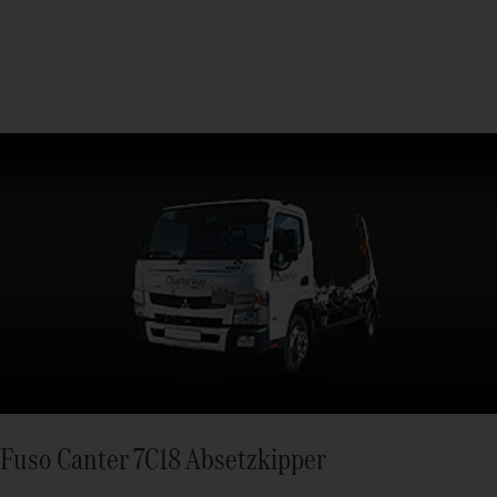
Fuso Canter 7C18 Absetzkipper