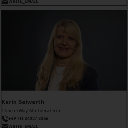
WRITE_EMAIL
Karin Seiwerth
CharterWay Mietberaterin
+49 711 34227 3355
WRITE_EMAIL