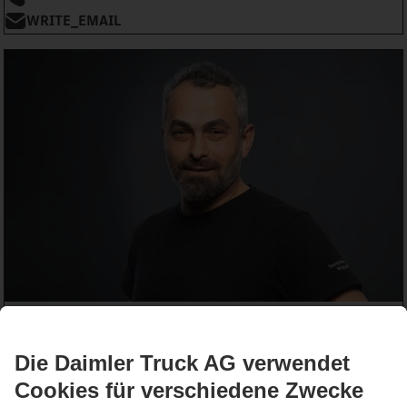
WRITE_EMAIL
Ismail Yazici
Monteur
+49 711 34227 333