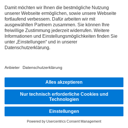
WRITE_EMAIL
André Hertel
Monteur
+49 711 34227 333
WRITE_EMAIL