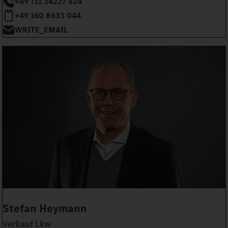
+49 711 34227 524
+49 160 8633 044
WRITE_EMAIL
Stefan Heymann
Verkauf Lkw