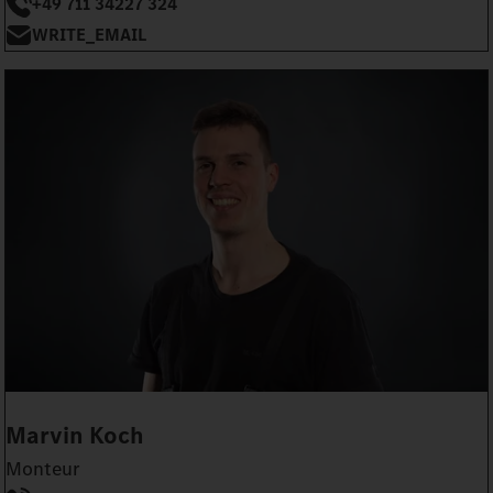
+49 711 34227 324
WRITE_EMAIL
Marvin Koch
Monteur