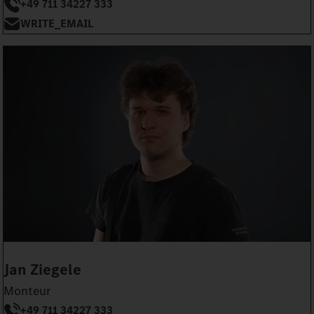
+49 711 34227 333
WRITE_EMAIL
Jan Ziegele
Monteur
+49 711 34227 333