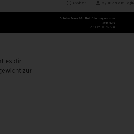
Anbieter
My TruckPoint Login
Daimler Truck AG - Nutzfahrzeugzentrum
Stuttgart
Tel.:
+49 711 34227 0
t es dir
gewicht zur